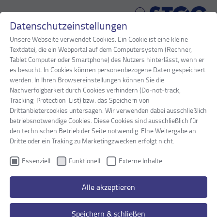
Datenschutzeinstellungen
Zum Hauptinhalt springen
Unsere Webseite verwendet Cookies. Ein Cookie ist eine kleine
Textdatei, die ein Webportal auf dem Computersystem (Rechner,
Sie sind hier:
Tablet Computer oder Smartphone) des Nutzers hinterlässt, wenn er
STOG
Suche
es besucht. In Cookies können personenbezogene Daten gespeichert
werden. In Ihren Browsereinstellungen können Sie die
Nachverfolgbarkeit durch Cookies verhindern (Do-not-track,
Suche
Tracking-Protection-List) bzw. das Speichern von
Drittanbietercookies untersagen. Wir verwenden dabei ausschließlich
Suchformular
betriebsnotwendige Cookies. Diese Cookies sind ausschließlich für
den technischen Betrieb der Seite notwendig. EIne Weitergabe an
Dritte oder ein Traking zu Marketingzwecken erfolgt nicht.
Essenziell
Funktionell
Externe Inhalte
©2026 STOG GmbH All rights reserved.
Alle akzeptieren
Speichern & schließen